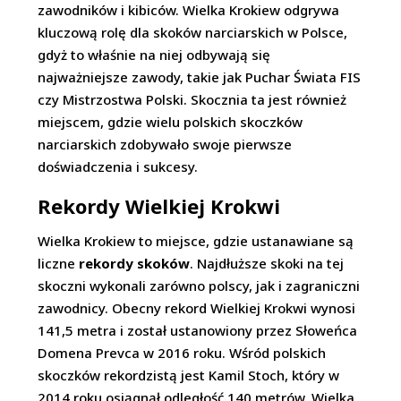
zawodników i kibiców. Wielka Krokiew odgrywa
kluczową rolę dla skoków narciarskich w Polsce,
gdyż to właśnie na niej odbywają się
najważniejsze zawody, takie jak Puchar Świata FIS
czy Mistrzostwa Polski. Skocznia ta jest również
miejscem, gdzie wielu polskich skoczków
narciarskich zdobywało swoje pierwsze
doświadczenia i sukcesy.
Rekordy Wielkiej Krokwi
Wielka Krokiew to miejsce, gdzie ustanawiane są
liczne
rekordy skoków
. Najdłuższe skoki na tej
skoczni wykonali zarówno polscy, jak i zagraniczni
zawodnicy. Obecny rekord Wielkiej Krokwi wynosi
141,5 metra i został ustanowiony przez Słoweńca
Domena Prevca w 2016 roku. Wśród polskich
skoczków rekordzistą jest Kamil Stoch, który w
2014 roku osiągnął odległość 140 metrów. Wielka