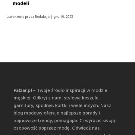
modeli
utworzone przez
Redakcja
|
gru 19, 2023
Falzar.pl
– Twoje źródło inspiracji w modzie
męskiej. Odkryj z nami stylowe koszule,
garnitury, spodnie, kurtki i wiele innych. Nasz
blog modowy oferuje najlepsze porady i
najnowsze trendy, pomagając Ci wyrazić swoją
osobowość poprzez modę. Odwiedź nas