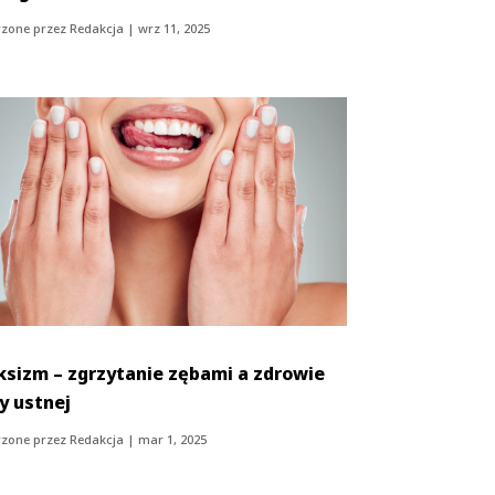
zone przez
Redakcja
|
wrz 11, 2025
ksizm – zgrzytanie zębami a zdrowie
y ustnej
zone przez
Redakcja
|
mar 1, 2025