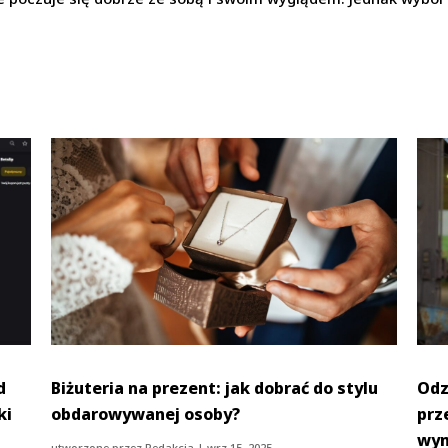
d
Biżuteria na prezent: jak dobrać do stylu
Odz
ki
obdarowywanej osoby?
prz
wym
utworzone przez
Redakcja
|
wrz 15, 2025