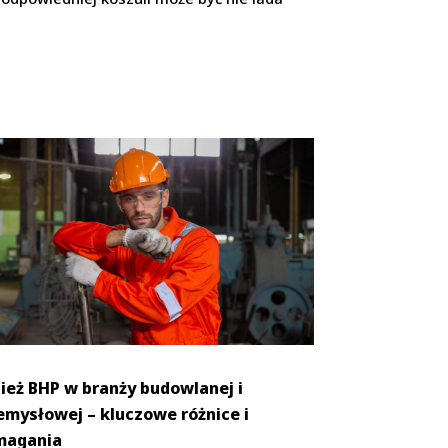
ież BHP w branży budowlanej i
emysłowej – kluczowe różnice i
agania