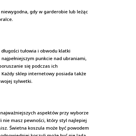
i niewygodna, gdy w garderobie lub leżąc
pralce.
długości tułowia i obwodu klatki
j najpełniejszym punkcie nad ubraniami,
poruszanie się podczas ich
 Każdy sklep internetowy posiada także
wojej sylwetki.
 z najważniejszych aspektów przy wyborze
 nie masz pewności, który styl najlepiej
 nosisz. Świetna koszula może być powodem
odpowiedniej koszuli może być nie lada