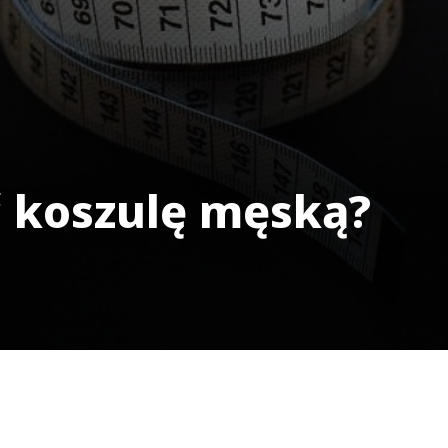
ć koszulę męską?