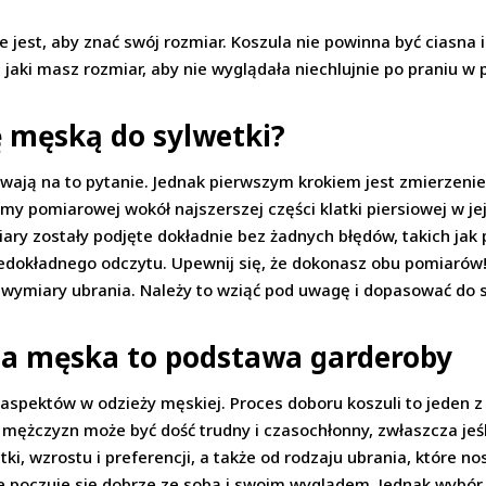
 jest, aby znać swój rozmiar. Koszula nie powinna być ciasna 
 jaki masz rozmiar, aby nie wyglądała niechlujnie po praniu w 
 męską do sylwetki?
wają na to pytanie. Jednak pierwszym krokiem jest zmierzenie 
my pomiarowej wokół najszerszej części klatki piersiowej w je
ary zostały podjęte dokładnie bez żadnych błędów, takich jak 
dokładnego odczytu. Upewnij się, że dokonasz obu pomiarów!
 wymiary ubrania. Należy to wziąć pod uwagę i dopasować do s
la męska to podstawa garderoby
 aspektów w odzieży męskiej. Proces doboru koszuli to jeden
 mężczyzn może być dość trudny i czasochłonny, zwłaszcza jeśli
etki, wzrostu i preferencji, a także od rodzaju ubrania, które
e poczuje się dobrze ze sobą i swoim wyglądem. Jednak wybór 