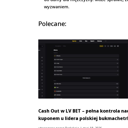
wyzwaniem.
Polecane:
Cash Out w LV BET – pełna kontrola na
kuponem u lidera polskiej bukmachetr
utworzone przez
Redakcja
|
maj 18, 2026