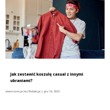
Jak zestawić koszulę casual z innymi
ubraniami?
utworzone przez
Redakcja
|
gru 16, 2023