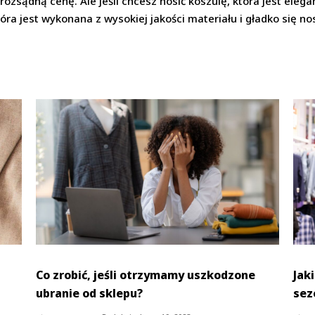
 rozsądną cenę. Ale jeśli chcesz nosić koszulę, która jest ele
óra jest wykonana z wysokiej jakości materiału i gładko się nos
Co zrobić, jeśli otrzymamy uszkodzone
Jak
ubranie od sklepu?
sez