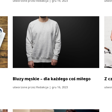
utworzone przez
Redakcja
|
gru 19, 2023
utwor
Bluzy męskie – dla każdego coś miłego
Z c
utworzone przez
Redakcja
|
gru 16, 2023
utwor