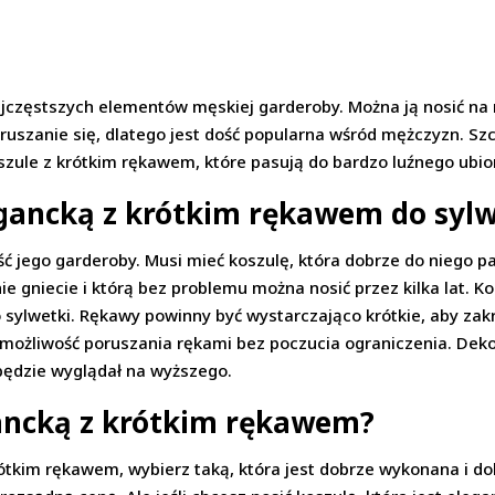
jczęstszych elementów męskiej garderoby. Można ją nosić na r
oruszanie się, dlatego jest dość popularna wśród mężczyzn. Sz
szule z krótkim rękawem, które pasują do bardzo luźnego ubior
egancką z krótkim rękawem do sylw
 jego garderoby. Musi mieć koszulę, która dobrze do niego pas
 nie gniecie i którą bez problemu można nosić przez kilka lat.
lwetki. Rękawy powinny być wystarczająco krótkie, aby zakr
 możliwość poruszania rękami bez poczucia ograniczenia. Dek
 będzie wyglądał na wyższego.
gancką z krótkim rękawem?
rótkim rękawem, wybierz taką, która jest dobrze wykonana i dob