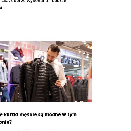
gancka, dobrze wykonana i dobrze
i.
ie kurtki męskie są modne w tym
onie?