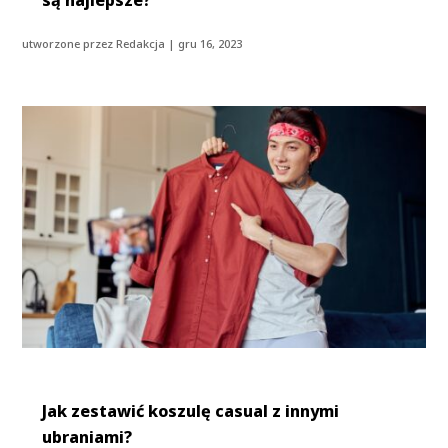
są najlepsze?
utworzone przez
Redakcja
|
gru 16, 2023
Jak zestawić koszulę casual z innymi
ubraniami?